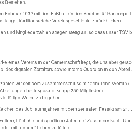
ges Bestehen.
m Februar 1932 mit den Fußballern des Vereins für Rasensport
ne lange, traditionsreiche Vereinsgeschichte zurückblicken.
en und Mitgliederzahlen stiegen stetig an, so dass unser TSV b
ärke eines Vereins in der Gemeinschaft liegt, die uns aber ger
ndel des digitalen Zeitalters sowie interne Querelen in den Ab
o zählen wir seit dem Zusammenschluss mit dem Tennisverein (
 Abteilungen bei insgesamt knapp 250 Mitgliedern.
vielfältige Weise zu begehen.
eichen des Jubiläumsjahres mit dem zentralen Festakt am 21. Ju
 weitere, fröhliche und sportliche Jahre der Zusammenkunft. Und 
eder mit „neuem“ Leben zu füllen.