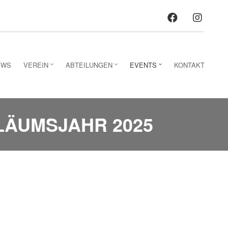
facebo
ins
EWS
VEREIN
ABTEILUNGEN
EVENTS
KONTAKT
ILÄUMSJAHR 2025