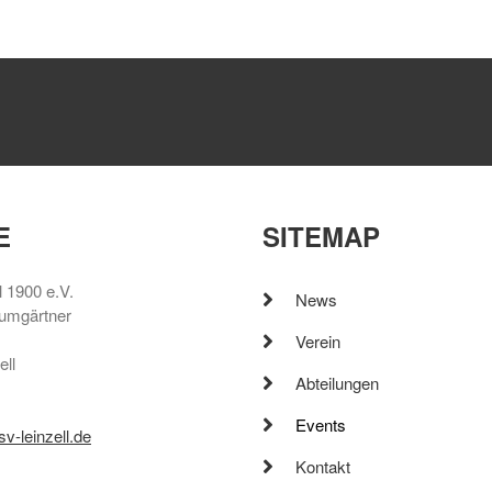
E
SITEMAP
l 1900 e.V.
News
umgärtner
Verein
ell
Abteilungen
Events
sv-leinzell.de
Kontakt