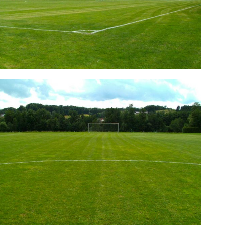
 TSV Leinzell 1900 e.V.
Sportplatz Hardt (Täferroter Straße) | Sportstätten | Verein | TSV