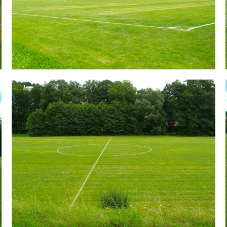
in | TSV Leinzell 1900 e.V.
Sportplatz Hardt (Täferroter Straße) | Sportstätten | Verein |